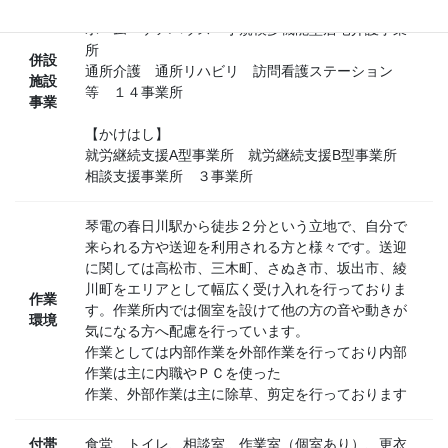
特別養護老人ホーム 介護老人保健施設 グループ
ホーム ケアハウス 小規模多機能型居宅介護事業
所
併設
通所介護 通所リハビリ 訪問看護ステーション
施設
等 １４事業所
事業
【かけはし】
就労継続支援A型事業所 就労継続支援B型事業所
相談支援事業所 ３事業所
琴電の春日川駅から徒歩２分という立地で、自分で
来られる方や送迎を利用される方と様々です。送迎
に関しては高松市、三木町、さぬき市、坂出市、綾
川町をエリアとして幅広く受け入れを行っておりま
作業
す。作業所内では個室を設けて他の方の音や動きが
環境
気になる方へ配慮を行っています。
作業としては内部作業を外部作業を行っており内部
作業は主に内職やＰＣを使った
作業、外部作業は主に除草、剪定を行っております
付帯
食堂、トイレ、相談室、作業室（個室あり）、更衣