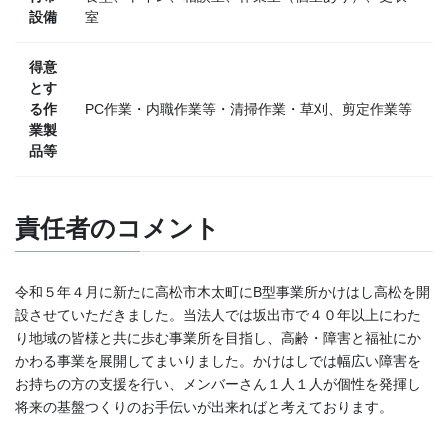
設備
室
得意
とす
る作
PC作業・内職作業等・清掃作業・草刈、剪定作業等
業製
品等
責任者のコメント
令和５年４月に新たに高松市木太町にB型事業所かけはし高松を開
設させていただきました。当法人では坂出市で４０年以上にわた
り地域の皆様と共に歩む事業所を目指し、高齢・障害と福祉にか
かわる事業を展開してまいりました。かけはしでは幅広い障害を
お持ちの方の支援を行い、メンバーさん１人１人が個性を発揮し
将来の基盤つくりのお手伝いが出来ればと考えております。