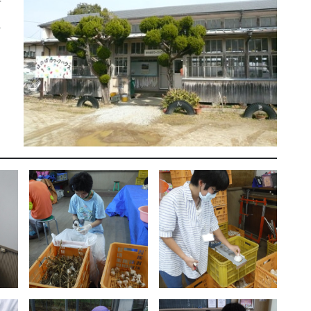
者
た
よ
う