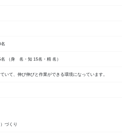
0名
名 （身 名・知 15名・精 名）
っていて、伸び伸びと作業ができる環境になっています。
し）づくり