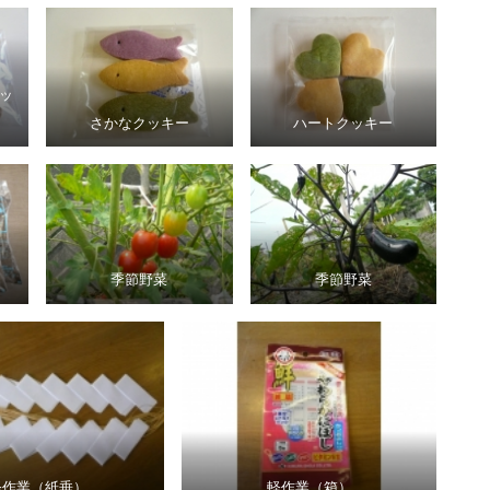
ッ
さかなクッキー
ハートクッキー
季節野菜
季節野菜
軽作業（紙垂）
軽作業（箱）