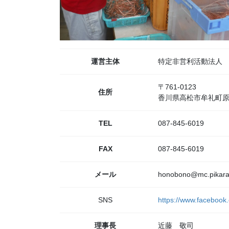
運営主体
特定非営利活動法人
〒761-0123
住所
香川県高松市牟礼町原7
TEL
087-845-6019
FAX
087-845-6019
メール
honobono@mc.pikara.
SNS
https://www.faceboo
理事長
近藤 敬司