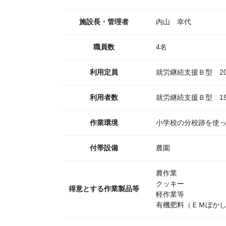
施設長・管理者
内山 幸代
職員数
4名
利用定員
就労継続支援Ｂ型 2
利用者数
就労継続支援Ｂ型 15
作業環境
小学校の分校跡を使
付帯設備
農園
農作業
クッキー
得意とする作業製品等
軽作業等
有機肥料（ＥＭぼか