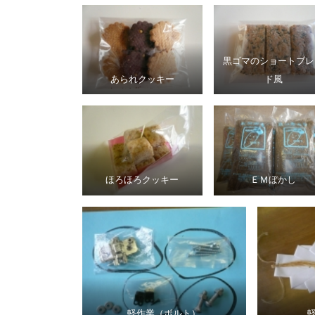
黒ゴマのショートブレ
あられクッキー
ド風
ほろほろクッキー
ＥＭぼかし
軽作業（ボルト）