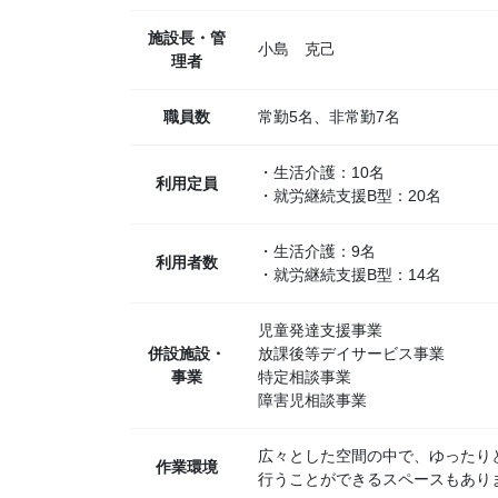
施設長・管
小島 克己
理者
職員数
常勤5名、非常勤7名
・生活介護：10名
利用定員
・就労継続支援B型：20名
・生活介護：9名
利用者数
・就労継続支援B型：14名
児童発達支援事業
併設施設・
放課後等デイサービス事業
事業
特定相談事業
障害児相談事業
広々とした空間の中で、ゆったり
作業環境
行うことができるスペースもあり