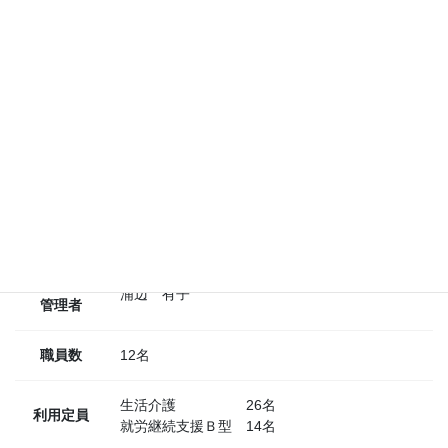
〒769-2616
住所
香川県東かがわ市土居139-5
TEL
0879-49-0797
FAX
0879-49-0798
メール
sien-senter1@md.pikara.ne.jp
理事長
渡邊 達美
施設長・
浦辺 有子
管理者
職員数
12名
生活介護 26名
利用定員
就労継続支援Ｂ型 14名