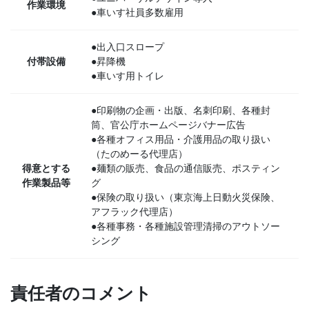
作業環境
●車いす社員多数雇用
●出入口スロープ
付帯設備
●昇降機
●車いす用トイレ
●印刷物の企画・出版、名刺印刷、各種封
筒、官公庁ホームページバナー広告
●各種オフィス用品・介護用品の取り扱い
（たのめーる代理店）
得意とする
●麺類の販売、食品の通信販売、ポスティン
作業製品等
グ
●保険の取り扱い（東京海上日動火災保険、
アフラック代理店）
●各種事務・各種施設管理清掃のアウトソー
シング
責任者のコメント