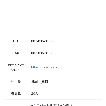
には、障害者支援施設等受注団体として、企業認定をされまし
た。
〒761-8081
住所
香川県高松市成合町930-10
TEL
087-886-8150
FAX
087-886-8102
ホームペー
https://tn-vigla.co.jp
ジURL
社 長
池田 貴昭
職員数
20人
●ユニバーサルデザイン導入